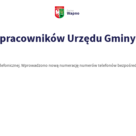
 pracowników Urzędu Gmin
i telefonicznej. Wprowadzono nową numerację numerów telefonów bezpośre