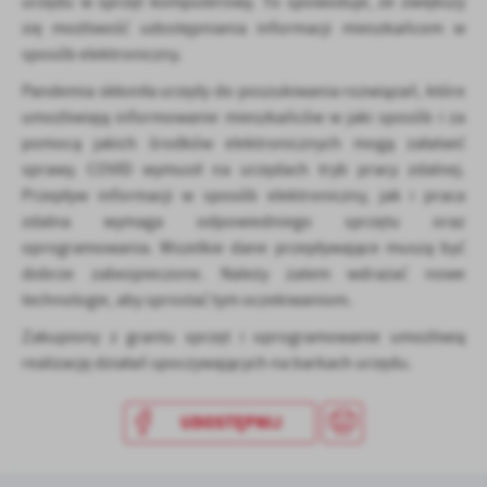
urzędu w sprzęt komputerowy. To spowoduje, że zwiększy
się możliwość udostępniania informacji mieszkańcom w
sposób elektroniczny.
Pandemia skłoniła urzędy do poszukiwania rozwiązań, które
umożliwiają informowanie mieszkańców w jaki sposób i za
pomocą jakich środków elektronicznych mogą załatwić
sprawy. COVID wymusił na urzędach tryb pracy zdalnej.
Przepływ informacji w sposób elektroniczny, jak i praca
zdalna wymaga odpowiedniego sprzętu oraz
oprogramowania. Wszelkie dane przepływające muszą być
dobrze zabezpieczone. Należy zatem wdrażać nowe
technologie, aby sprostać tym oczekiwaniom.
Zakupiony z grantu sprzęt i oprogramowanie umożliwią
realizację działań spoczywających na barkach urzędu.
UDOSTĘPNIJ