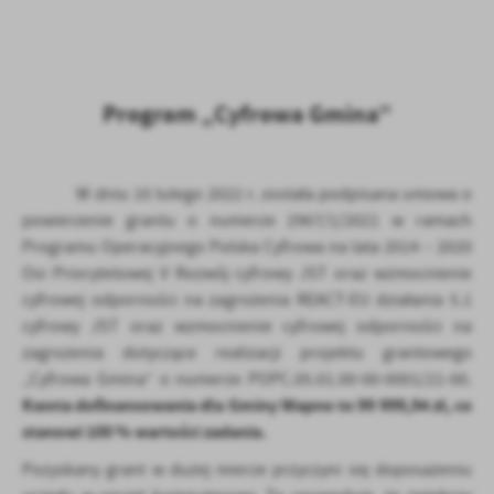
treści w postaci wiadomości, ofert, komunikatów mediów
społecznościowych.
Program „Cyfrowa Gmina”
W dniu 10 lutego 2022 r. została podpisana umowa o
powierzenie grantu o numerze 2967/1/2021 w ramach
Programu Operacyjnego Polska Cyfrowa na lata 2014 – 2020
Osi Priorytetowej V Rozwój cyfrowy JST oraz wzmocnienie
cyfrowej odporności na zagrożenia REACT-EU działania 5.1
cyfrowy JST oraz wzmocnienie cyfrowej odporności na
zagrożenia dotyczące realizacji projektu grantowego
„Cyfrowa Gmina” o numerze POPC.05.01.00-00-0001/21-00.
Kwota dofinansowania dla Gminy Wapno to 99 999,94 zł, co
stanowi 100 % wartości zadania.
Pozyskany grant w dużej mierze przyczyni się doposażeniu