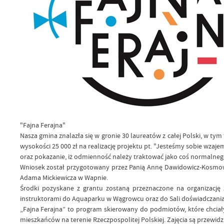
"Fajna Ferajna"
Nasza gmina znalazła się w gronie 30 laureatów z całej Polski, w t
wysokości 25 000 zł na realizację projektu pt. "Jesteśmy sobie wzaje
oraz pokazanie, iż odmienność należy traktować jako coś normalneg
Wniosek został przygotowany przez Panią Annę Dawidowicz-Kosmows
Adama Mickiewicza w Wapnie.
Środki pozyskane z grantu zostaną przeznaczone na organizację z
instruktorami do Aquaparku w Wągrowcu oraz do Sali doświadczani
„Fajna Ferajna” to program skierowany do podmiotów, które chciałyb
mieszkańców na terenie Rzeczpospolitej Polskiej. Zajęcia są przewi