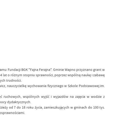
ogramu Fundacji BGK "Fajna Ferajna". Gminie Wapno przyznano grant w
 7-14 lat o różnym stopniu sprawności, poprzez wspólną naukę i zabawę
ych trudności.
icz, nauczycielkę wychowania fizycznego w Szkole Podstawowej im.
ajęć ruchowych, wspólnych wyjść i wyjazdów na zajęcia w wodzie z
mocy dydaktycznych.
dzieży od 7 do 18 roku życia, zamieszkujących w gminach do 100 tys.
nosprawnościami.