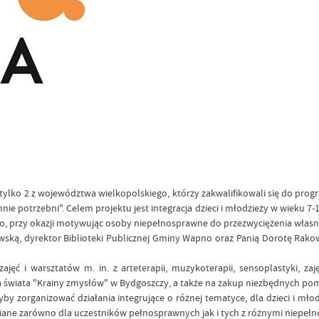
ym tylko 2 z województwa wielkopolskiego, którzy zakwalifikowali się do pr
mnie potrzebni". Celem projektu jest integracja dzieci i młodzieży w wieku
o, przy okazji motywując osoby niepełnosprawne do przezwyciężenia własn
ką, dyrektor Biblioteki Publicznej Gminy Wapno oraz Panią Dorotę Rakow
ajęć i warsztatów m. in. z arteterapii, muzykoterapii, sensoplastyki, z
a świata "Krainy zmysłów" w Bydgoszczy, a także na zakup niezbędnych po
y zorganizować działania integrujące o różnej tematyce, dla dzieci i mło
dziane zarówno dla uczestników pełnosprawnych jak i tych z różnymi niepeł